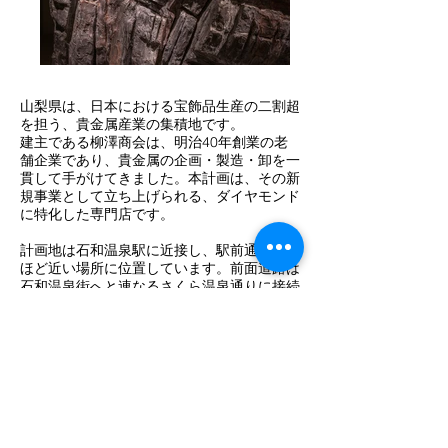
山梨県は、日本における宝飾品生産の二割超
を担う、貴金属産業の集積地です。
建主である柳澤商会は、明治40年創業の老
舗企業であり、貴金属の企画・製造・卸を一
貫して手がけてきました。本計画は、その新
規事業として立ち上げられる、ダイヤモンド
に特化した専門店です。
計画地は石和温泉駅に近接し、駅前通りから
ほど近い場所に位置しています。前面道路は
石和温泉街へと連なるさくら温泉通りに接続
し、周辺には旅館が点在しています。地域住
民のみならず、観光客との接点も期待される
場所です。
建主から提示された要望は、「ダイヤモンド
専門店として、人に驚きを与える店舗とした
い」というもの。
加えて、設計条件として、①素材感のある外
観、②印象的な内部の壁面、③ダイヤモンド